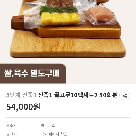
5단계 진죽1
진죽1 골고루10팩세트2 30회분
54,000원
제조사
쿡베이스
원산지
상세페이지 참조