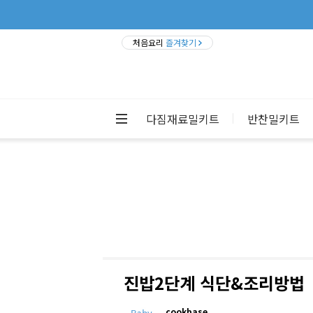
처음요리
즐겨찾기
다짐재료밀키트
반찬밀키트
진밥2단계 식단&조리방법
cookbase