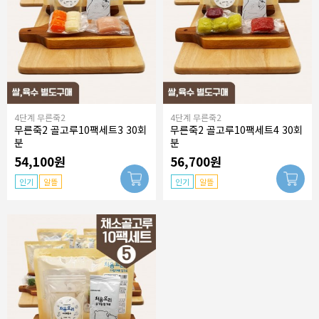
4단계 무른죽2
4단계 무른죽2
무른죽2 골고루10팩세트3 30회
무른죽2 골고루10팩세트4 30회
분
분
54,100원
56,700원
인기
알뜰
인기
알뜰