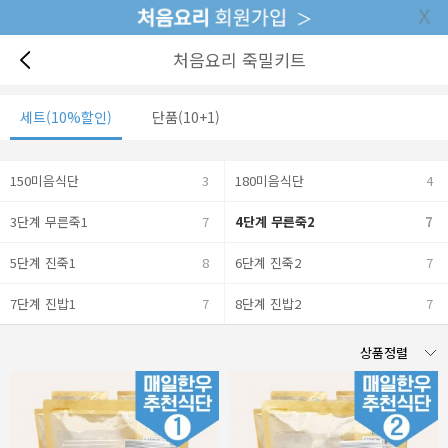
처음요리 죽밀키트
세트(10%할인)
단품(10+1)
150미음식단
3
180미음식단
4
3단계 무른죽1
7
4단계 무른죽2
7
5단계 진죽1
8
6단계 진죽2
7
7단계 진밥1
7
8단계 진밥2
7
상품정렬