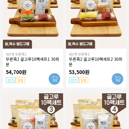
4단계 무른죽2
4단계 무른죽2
무른죽2 골고루10팩세트1 30회
무른죽2 골고루10팩세트2 30회
분
분
54,700원
53,500원
인기
알뜰
인기
알뜰