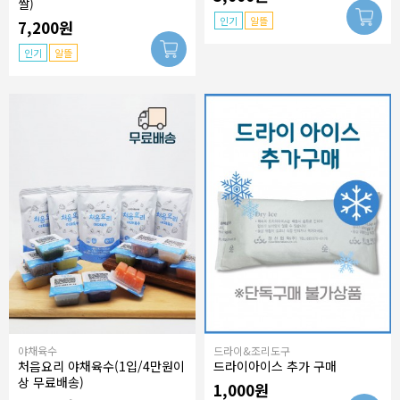
쌀)
인기
알뜰
7,200원
인기
알뜰
야채육수
드라이&조리도구
처음요리 야채육수(1입/4만원이
드라이아이스 추가 구매
상 무료배송)
1,000원