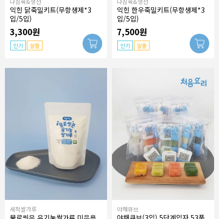
다짐육&생선
다짐육&생선
익힌 닭죽밀키트(무항생제*3
익힌 한우죽밀키트(무항생제*3
입/5입)
입/5입)
3,300원
7,500원
인기
알뜰
인기
알뜰
세척쌀가루
야채큐브
물로씻은 유기농쌀가루 미음용
야채큐브(3입) 5단계입자 53품