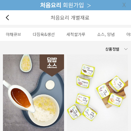
처음요리 개별재료
야채큐브
다짐육&생선
세척쌀가루
소스, 양념
야
상품정렬