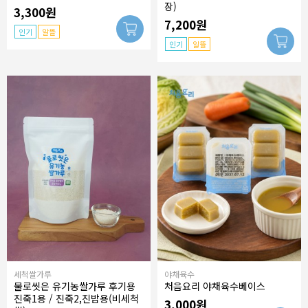
장)
3,300원
7,200원
인기
알뜰
인기
알뜰
세척쌀가루
야채육수
물로씻은 유기농쌀가루 후기용
처음요리 야채육수베이스
진죽1용 / 진죽2,진밥용(비세척
3,000원