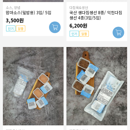
소스, 양념
다짐육&생선
맘마소스(덮밥용) 3입/ 5입
국산 생다짐생선 8종/ 익힌다짐
생선 4종(3입/5입)
3,500원
6,200원
인기
알뜰
인기
알뜰