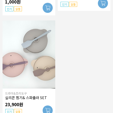
1,000원
인기
알뜰
인기
알뜰
드라이&조리도구
실리콘 찜기& 스파츌라 SET
23,900원
인기
알뜰