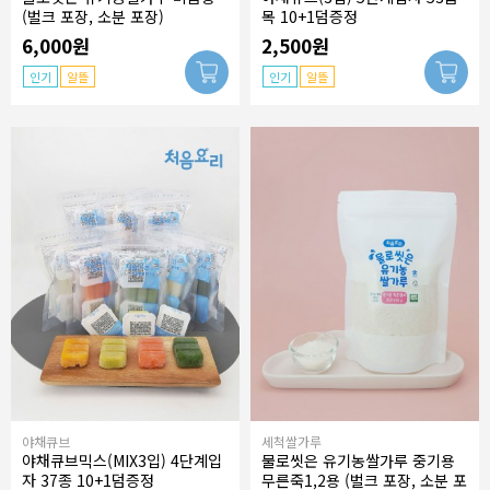
(벌크 포장, 소분 포장)
목 10+1덤증정
6,000원
2,500원
인기
알뜰
인기
알뜰
야채큐브
세척쌀가루
야채큐브믹스(MIX3입) 4단계입
물로씻은 유기농쌀가루 중기용
자 37종 10+1덤증정
무른죽1,2용 (벌크 포장, 소분 포