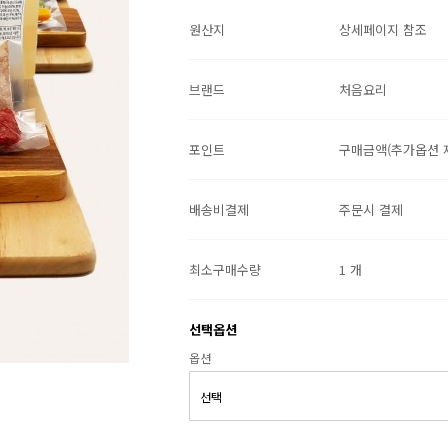
원산지
상세페이지 참조
브랜드
처음요리
포인트
구매금액(추가옵션 제
배송비결제
주문시 결제
최소구매수량
1 개
선택옵션
옵션