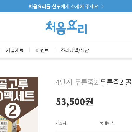
처음요리
를 친구에게 소개해 주세요
개별재료
이벤트
조리방법/식단
4단계 무른죽2
무른죽2 골
53,500원
제조사
쿡베이스