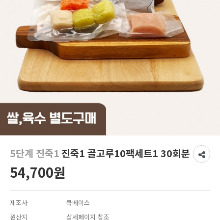
5단계 진죽1
진죽1 골고루10팩세트1 30회분
54,700원
제조사
쿡베이스
원산지
상세페이지 참조