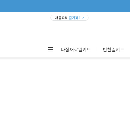
처음요리
즐겨찾기
다짐재료밀키트
반찬밀키트